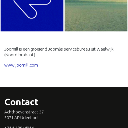
Joomill is een groeiend Joomla! servicebureau uit Waalwijk
(Noord-brabant)
www.joomill.com
Contact
Achthoevenstraat 37
5071 AP Udenhout
+31 6 18944914