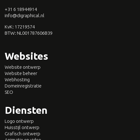
+31 6 18944914
info@digraphical.nl
KvK: 17219574
BTW:
NL001787606B39
Websites
Website ontwerp
Website beheer
Webhosting
Domeinregistratie
SEO
Diensten
Logo ontwerp
Huisstijl ontwerp
Grafisch ontwerp
Animatie en video