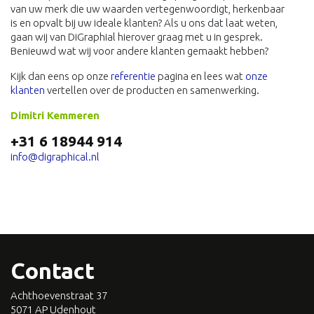
van uw merk die uw waarden vertegenwoordigt, herkenbaar
is en opvalt bij uw ideale klanten? Als u ons dat laat weten,
gaan wij van DiGraphial hierover graag met u in gesprek.
Benieuwd wat wij voor andere klanten gemaakt hebben?
Kijk dan eens op onze
referentie
pagina en lees wat
onze
klanten
vertellen over de producten en samenwerking.
Dimitri Kemmeren
+31 6 18944 914
info@digraphical.nl
Contact
Achthoevenstraat 37
5071 AP Udenhout