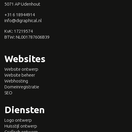
5071 AP Udenhout
+31 6 18944914
info@digraphical.nl
KvK: 17219574
BTW:
NL001787606B39
Websites
Website ontwerp
Website beheer
Webhosting
Domeinregistratie
SEO
Diensten
Logo ontwerp
Huisstijl ontwerp
Grafisch ontwerp