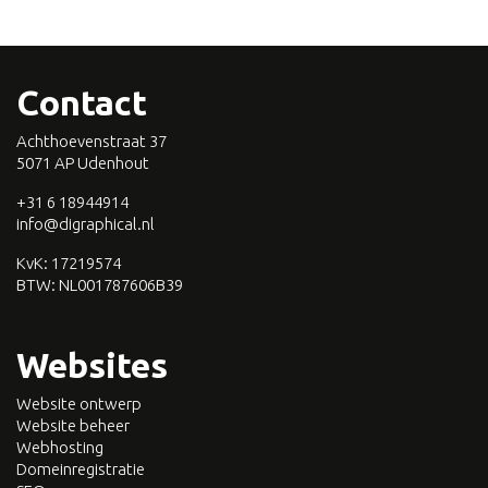
Contact
Achthoevenstraat 37
5071 AP Udenhout
+31 6 18944914
info@digraphical.nl
KvK: 17219574
BTW:
NL001787606B39
Websites
Website ontwerp
Website beheer
Webhosting
Domeinregistratie